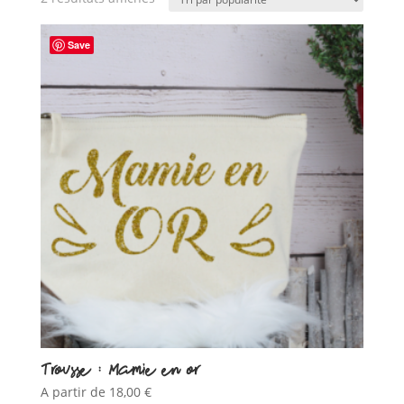
par
popularité
Save
Trousse : Mamie en or
A partir de
18,00
€