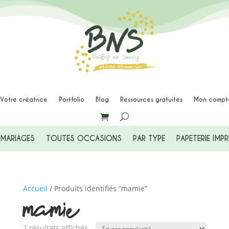


Votre créatrice
Portfolio
Blog
Ressources gratuites
Mon compt
MARIAGES
TOUTES OCCASIONS
PAR TYPE
PAPETERIE IMP
Accueil
/ Produits identifiés “mamie”
mamie
Trié
2 résultats affichés