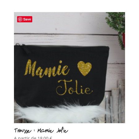
Save
Trousse : Mamie Jolie
A partir de
18,00
€